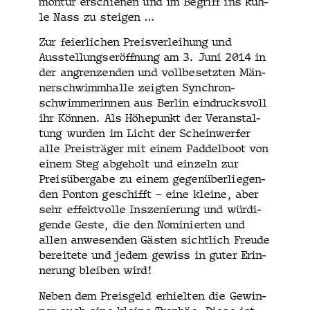
mon­tur erschienen und im Begriff ins küh­
le Nass zu steigen …
Zur feier­lichen Preisver­lei­hung und
Ausstel­lungseröff­nung am 3. Juni 2014 in
der angren­zen­den und vollbe­set­zten Män­
ner­schwimmhalle zeigten Syn­chron­
schwim­merin­nen aus Berlin ein­drucksvoll
ihr Kön­nen. Als Höhep­unkt der Ver­anstal­
tung wur­den im Licht der Schein­wer­fer
alle Preisträger mit einem Pad­del­boot von
einem Steg abge­holt und einzeln zur
Preisüber­gabe zu einem gegenüber­liegen­
den Pon­ton geschifft – eine kleine, aber
sehr effek­tvolle Insze­nierung und würdi­
gende Geste, die den Nominierten und
allen anwe­senden Gästen sichtlich Freude
bere­it­ete und jedem gewiss in guter Erin­
nerung bleiben wird!
Neben dem Preis­geld erhiel­ten die Gewin­