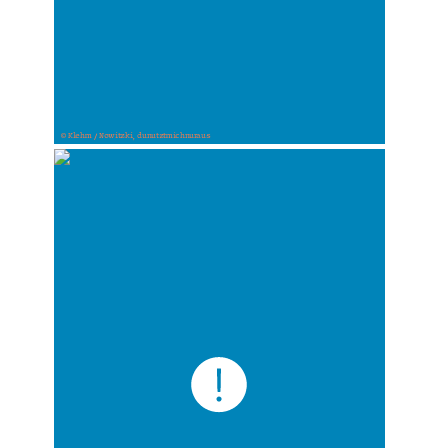
© Klehm / Nowitzki, dunutztmichnuraus