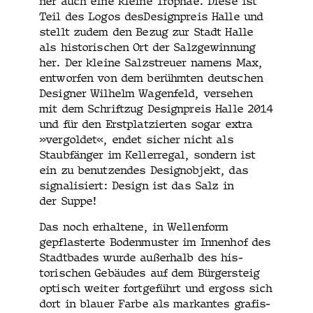
ner auch eine kleine Trophäe. Diese ist
Teil des Logos des­De­sign­preis Halle und
stellt zudem den Bezug zur Stadt Halle
als his­torischen Ort der Salzgewin­nung
her. Der kleine Salzstreuer namens Max,
ent­wor­fen von dem berühmten deutschen
Design­er Wil­helm Wagen­feld, verse­hen
mit dem Schriftzug Design­preis Halle 2014
und für den Erst­platzierten sog­ar extra
»ver­gold­et«, endet sich­er nicht als
Staubfänger im Keller­re­gal, son­dern ist
ein zu benutzen­des Desig­nob­jekt, das
sig­nal­isiert: Design ist das Salz in
der Suppe!
Das noch erhal­tene, in Wellen­form
gepflasterte Boden­muster im Innen­hof des
Stadt­bades wurde außer­halb des his­
torischen Gebäudes auf dem Bürg­er­steig
optisch weit­er fort­ge­führt und ergoss sich
dort in blauer Farbe als markantes grafis­