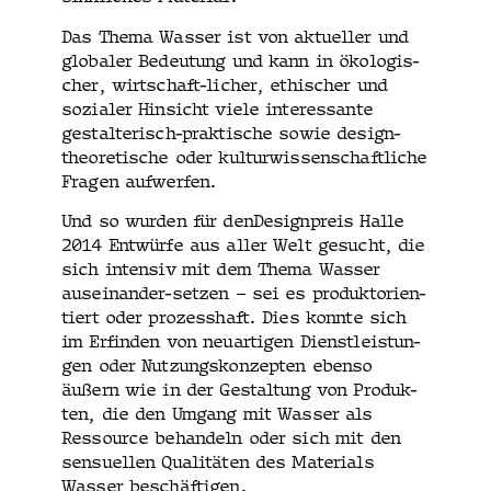
Das The­ma Wass­er ist von aktueller und
glob­aler Bedeu­tung und kann in ökol­o­gis­
ch­er, wirtschaft-lich­er, ethis­ch­er und
sozialer Hin­sicht viele inter­es­sante
gestal­ter­isch-prak­tis­che sowie design-
the­o­retis­che oder kul­tur­wis­senschaftliche
Fra­gen aufwerfen.
Und so wur­den für den­De­sign­preis Halle
2014 Entwürfe aus aller Welt gesucht, die
sich inten­siv mit dem The­ma Wass­er
auseinan­der-set­zen – sei es pro­duk­to­ri­en­
tiert oder prozesshaft. Dies kon­nte sich
im Erfind­en von neuar­ti­gen Dien­stleis­tun­
gen oder Nutzungskonzepten eben­so
äußern wie in der Gestal­tung von Pro­duk­
ten, die den Umgang mit Wass­er als
Ressource behan­deln oder sich mit den
sen­suellen Qual­itäten des Mate­ri­als
Wass­er beschäftigen.