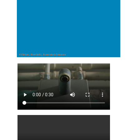
© Klehm / Nowitzki, dunutztmichnuraus