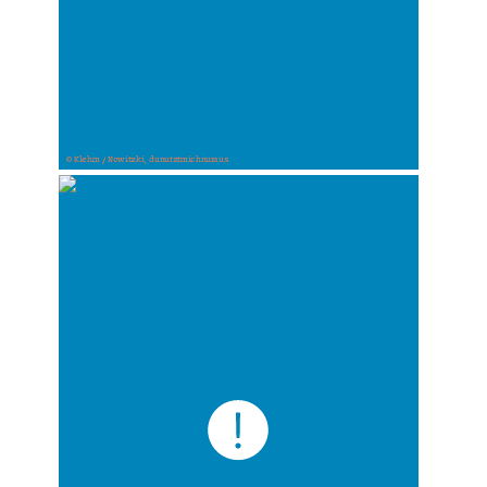
© Klehm / Nowitzki, dunutztmichnuraus