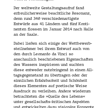
Der weltweite Gestal­tungsaufruf fand
erfreulicher­weise beachtliche Res­o­nanz,
denn rund 340 ver­schiedenar­tig­ste
Entwürfe aus 41 Län­dern und fünf Kon­ti­
nen­ten flossen im Jan­u­ar 2014 nach Halle
an der Saale.
Dabei ließen sich einige der Wet­tbe­werb­
steil­nehmer bei ihrem Entwurf auch von
den durch Leonar­do da Vin­ci so
anschaulich beschriebe­nen Eigen­schaften
des Wassers inspiri­eren und sucht­en
diese entwed­er nutzbrin­gend in einen All­
t­ags­ge­gen­stand zu über­tra­gen oder der
sinnlichen Erfahrbarkeit und Schön­heit
dieses Ele­mentes auf poet­is­che Weise
Aus­druck zu ver­lei­hen. Andere wiederum
betra­chteten die »Quelle des Lebens«
unter gesellschafts-kri­tis­chen Aspek­ten
und entwick­el­ten dazu visionäre Konzepte