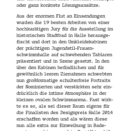
oder ganz konkrete Lösungsansätze.
Aus der enor­men Flut an Ein­sendun­gen
wur­den die 19 besten Arbeit­en von ein­er
hochkaräti­gen Jury für die Ausstel­lung im
his­torischen Stadt­bad in Halle her­aus­ge­
fis­cht und dort in den Umk­lei­dek­abi­nen
der prächti­gen Jugend­stil-Frauen­
schwimmhalle auf schweben­den Tablaren
präsen­tiert und in Szene geset­zt. In den
über den Kabi­nen befind­lichen und für
gewöhn­lich leeren Zier­rah­men schwebten
nun groß­for­matige schul­ter­freie Por­traits
der Nominierten und ver­stärk­ten sehr ein­
drück­lich die intime Atmo­sphäre in der
kleinen ovalen Schwim­mare­na. Fast wirk­
te es so, als sei dieser Raum eigens für
die Final­is­ten des Design­preis Halle 2014
erschaf­fen wor­den und als wären diese
nun alle extra zur Ein­wei­hung in Bade­