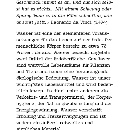
Geschmack nimmt es an, und aus sich selb­
st hat es nichts… Mit einem Schwung oder
Sprung kann es in die Höhe schnellen, wie
es son­st fällt.«
Leonar­do da Vin­ci (1494)
Wass­er ist eine der ele­mentaren Voraus­
set­zun­gen für das Leben auf der Erde. Der
men­schliche Kör­p­er beste­ht zu etwa 70
Prozent daraus. Wass­er bedeckt unge­fähr
zwei Drit­tel der Erdober­fläche. Gewäss­er
sind wertvolle Leben­sräume für Pflanzen
und Tiere und haben eine her­aus­ra­gende
ökol­o­gis­che Bedeu­tung. Wass­er ist unser
wichtig­stes Lebens­mit­tel und wird beden­
klich knapp. Es dient unter anderem als
Verkehrs- und Trans­port­mit­tel, der Kör­per­
hy­giene, der Nahrungszu­bere­itung und der
Energiegewin­nung. Wass­er ver­schafft
Erhol­ung und Freizeitvergnü­gen und ist
zudem ein äußerst reizvolles und
sinnlich­es Material.