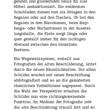
gen­den und gliedern­den Säule für alle
Möbel umfunk­tion­iert. Die ent­fer­n­ten
Schubladen dienen nun als Abla­gen in den
Regalen oder auf den Tis­chen. Ob bei den
Regalen in den Büroräu­men, beim Emp­
fangs- oder Büchertre­sen in der Ausstel­
lung­shalle, die Kiste sorgt längs oder
quer gestellt immer für den richti­gen
Abstand zwis­chen den einzel­nen
Brettern.
Ein Wegeweis­sys­tem, erstellt aus
Fotografien der alten Beschilderung, leit­et
durch die neuen Räum­lichkeit­en. Die alten
Schilder wur­den mit neuer Beschrif­tung
abfo­tografiert und so an die geän­derten
räum­lichen Ver­hält­nisse angepasst. Durch
die Wahl der Per­spek­tive erhal­ten die
Schilder nun eine rich­tungsweisende
Funk­tion. Im Medi­um der Fotografie lebt
die alte Beschilderung visuell fort und so