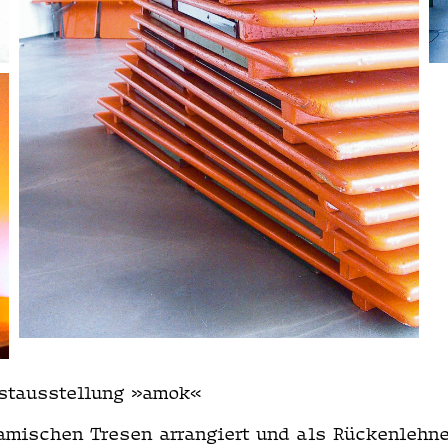
­stausstel­lung »amok«
is­chen Tre­sen arrang­iert und als Rück­en­lehn