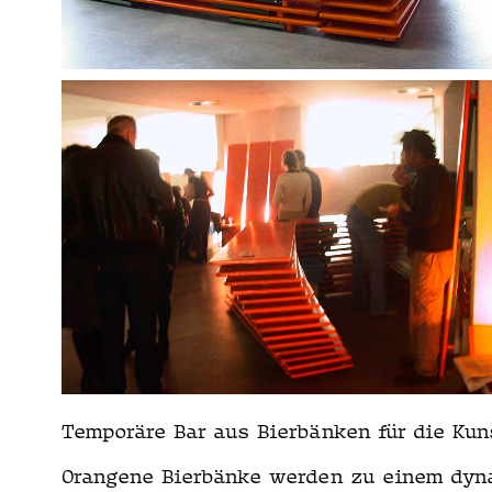
Tem­poräre Bar aus Bier­bänken für die Kun
Orangene Bier­bänke wer­den zu einem dynam