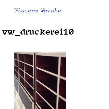
Vincenz Warnke
vw_druckerei10